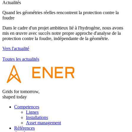
Actualités
A
Quand les géométries réelles rencontrent la protection contre la
J
foudre
P
Dans le cadre d'un projet ambitieux lié à l'hydrogène, nous avons
à
mis en œuvre avec succès notre propre approche d'analyse de la
q
protection contre la foudre, indépendante de la géométrie.
V
Vers l'actualité
Toutes les actualités
Grids for tomorrow,
shaped today
Competences
Lignes
Installations
Asset management
Références